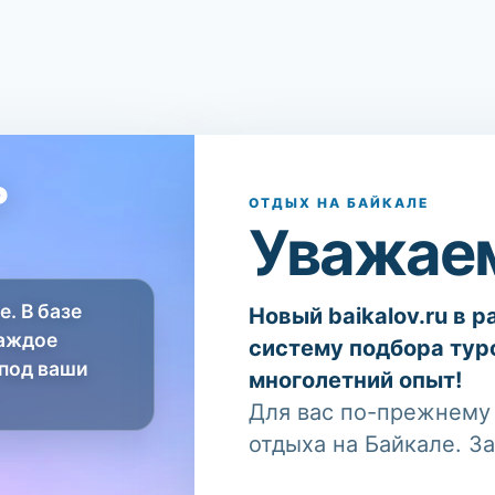
ь
ОТДЫХ НА БАЙКАЛЕ
Уважаем
е. В базе
Новый baikalov.ru в 
каждое
систему подбора тур
 под ваши
многолетний опыт!
Для вас по-прежнему 
отдыха на Байкале. З